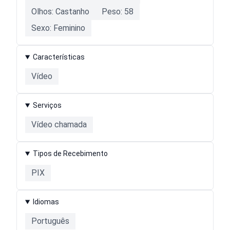
Entre em contato comigo pelo WhatsApp e descubra
Olhos: Castanho
Peso: 58
o que preparei especialmente para você.
Sexo: Feminino
???? Ohara — elegância, mistério e desejo em cada
Características
detalhes. ????
Vídeo
Lembre que me achou no Lencontro!
Serviços
Vídeo chamada
Tipos de Recebimento
PIX
Idiomas
Português