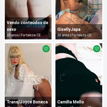
Vendo conteúdos de
sexo
GisellyJapa
33
anos |
Fortaleza
-
CE
26
anos |
Fortaleza
-
CE
Trans/Joyce Boneca
Camilla Mello