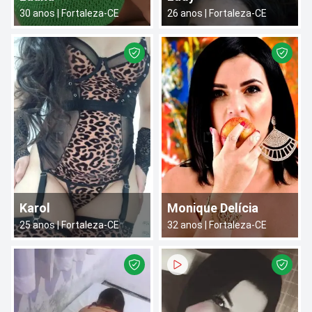
30
anos |
Fortaleza
-
CE
26
anos |
Fortaleza
-
CE
Karol
Monique Delícia
25
anos |
Fortaleza
-
CE
32
anos |
Fortaleza
-
CE