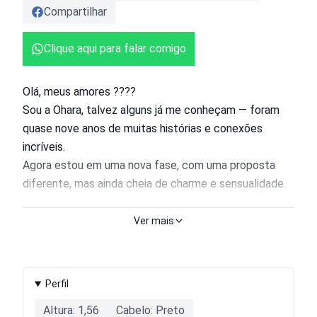
Compartilhar
Clique aqui para falar comigo
Olá, meus amores ????
Sou a Ohara, talvez alguns já me conheçam — foram
quase nove anos de muitas histórias e conexões
incríveis.
Agora estou em uma nova fase, com uma proposta
diferente, mas ainda cheia de charme e sensualidade.
Preparei algo especial para quem aprecia conteúdo
Ver mais
mais intenso e envolvente: uma coleção exclusiva
com mais de 70 vídeos que exploram o lado mais
provocante e irresistível do prazer.
Perfil
Altura: 1,56
Cabelo: Preto
Quer viver essa experiência? ????