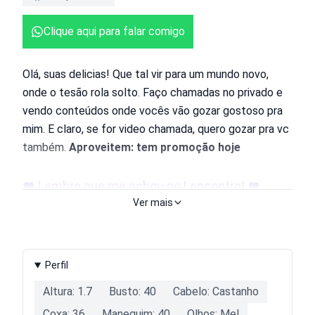
Clique aqui para falar comigo
Olá, suas delicias! Que tal vir para um mundo novo,
onde o tesão rola solto. Faço chamadas no privado e
vendo conteúdos onde vocês vão gozar gostoso pra
mim. E claro, se for video chamada, quero gozar pra vc
também.
Aproveitem: tem promoção hoje
Lembre que me achou no Lencontro!
Ver mais
Perfil
Altura: 1.7
Busto: 40
Cabelo: Castanho
Coxa: 36
Manequim: 40
Olhos: Mel