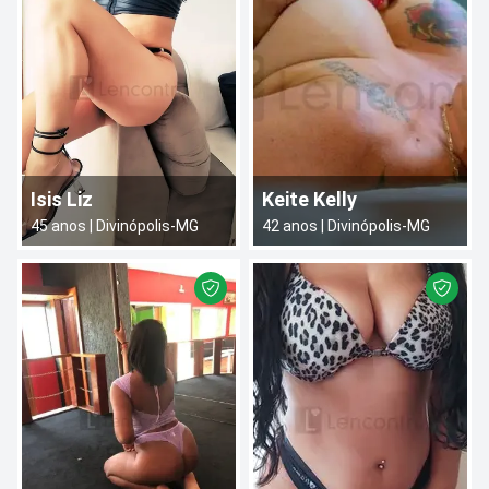
Isis Liz
Keite Kelly
45
anos |
Divinópolis
-
MG
42
anos |
Divinópolis
-
MG