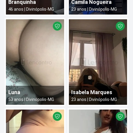
Branquinha
Camila Nogueira
46
anos |
Divinópolis
-
MG
23
anos |
Divinópolis
-
MG
Luna
Isabela Marques
53
anos |
Divinópolis
-
MG
23
anos |
Divinópolis
-
MG