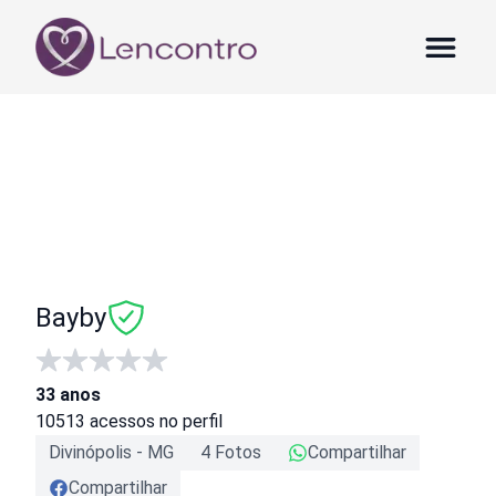
Bayby
33
anos
10513
acessos no perfil
Divinópolis
-
MG
4
Foto
s
Compartilhar
Compartilhar