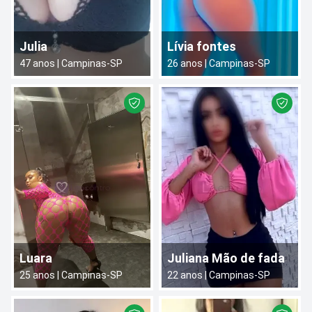
Julia
Lívia fontes
47
anos |
Campinas
-
SP
26
anos |
Campinas
-
SP
Luara
Juliana Mão de fada
25
anos |
Campinas
-
SP
22
anos |
Campinas
-
SP