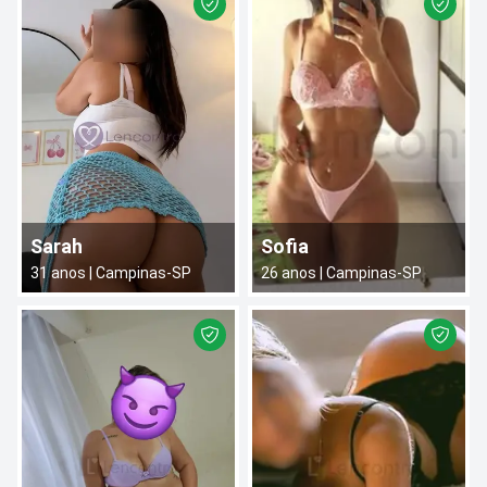
Sarah
Sofia
31
anos |
Campinas
-
SP
26
anos |
Campinas
-
SP