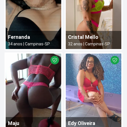
Fernanda
Cristal Mello
34
anos |
Campinas
-
SP
32
anos |
Campinas
-
SP
Maju
Edy Oliveira