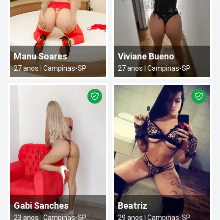
Manu Soares
Viviane Bueno
27
anos |
Campinas
-
SP
27
anos |
Campinas
-
SP
Gabi Sanches
Beatriz
23
anos |
Campinas
-
SP
29
anos |
Campinas
-
SP