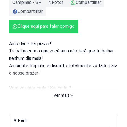
Campinas
-
SP
4
Foto
s
Compartilhar
Compartilhar
Clique aqui para falar comigo
Amo dar e ter prazer!
Trabalhe com o que você ama não terá que trabalhar
nenhum dia mais!
Ambiente limpinho e discreto totalmente voltado para
o nosso prazer!
Vem ver sua Fada ! Sa-Fada ?
Ver mais
Lembre que me achou no Lencontro!
Perfil