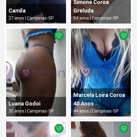
Simone Coroa
Camila
Greluda
27
anos |
Campinas
-
SP
54
anos |
Campinas
-
SP
Marcela Loira Coroa
Luana Godoi
40 Anos
35
anos |
Campinas
-
SP
44
anos |
Campinas
-
SP