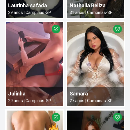
Laurinha safada
Nathalia Beliza
29
anos |
Campinas
-
SP
31
anos |
Campinas
-
SP
Julinha
Samara
29
anos |
Campinas
-
SP
27
anos |
Campinas
-
SP