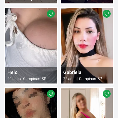
Helo
Gabriela
20
anos |
Campinas
-
SP
22
anos |
Campinas
-
SP