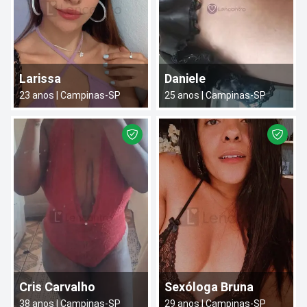
Larissa
Daniele
23
anos |
Campinas
-
SP
25
anos |
Campinas
-
SP
Cris Carvalho
Sexóloga Bruna
38
anos |
Campinas
-
SP
29
anos |
Campinas
-
SP