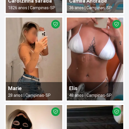
Carolzinha safada
Camila Andrade
1826
anos |
Campinas
-
SP
36
anos |
Campinas
-
SP
Marie
Elis
28
anos |
Campinas
-
SP
48
anos |
Campinas
-
SP